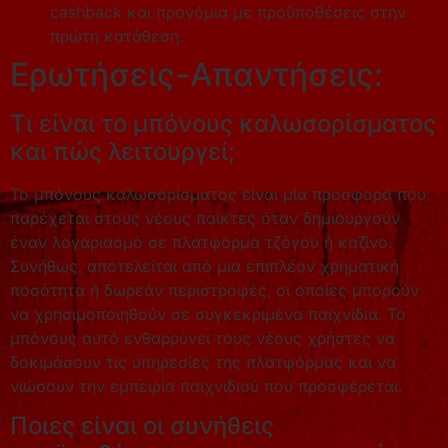
cashback και προνόμια με προϋποθέσεις στην
πρώτη κατάθεση.
Ερωτήσεις-Απαντήσεις:
Τι είναι το μπόνους καλωσορίσματος
και πώς λειτουργεί;
Το μπόνους καλωσορίσματος είναι μία προσφορά που
παρέχεται στους νέους παίκτες όταν δημιουργούν
έναν λογαριασμό σε πλατφόρμα τζόγου ή καζίνο.
Συνήθως, αποτελείται από μια επιπλέον χρηματική
ποσότητα ή δωρεάν περιστροφές, οι οποίες μπορούν
να χρησιμοποιηθούν σε συγκεκριμένα παιχνίδια. Το
μπόνους αυτό ενθαρρύνει τους νέους χρήστες να
δοκιμάσουν τις υπηρεσίες της πλατφόρμας και να
νιώσουν την εμπειρία παιχνιδιού που προσφέρεται.
Ποιες είναι οι συνήθεις