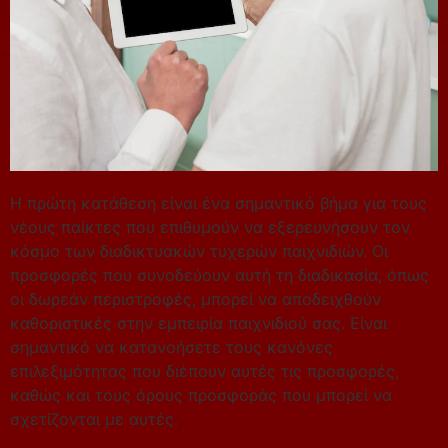
Η πρώτη κατάθεση είναι ένα σημαντικό βήμα για τους
νέους παίκτες που επιθυμούν να εξερευνήσουν τον
κόσμο των διαδικτυακών τυχερών παιχνιδιών. Οι
προσφορές που συνοδεύουν αυτή τη διαδικασία, όπως
οι δωρεάν περιστροφές, μπορεί να αποδειχθούν
καθοριστικές στην εμπειρία παιχνιδιού σας. Είναι
σημαντικό να κατανοήσετε τους κανόνες
επιλεξιμότητας που διέπουν αυτές τις προσφορές,
καθώς και τους όρους προσφοράς που μπορεί να
σχετίζονται με αυτές.