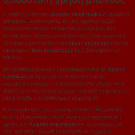
Η σωστή χρήση των
δωρεάν περιστροφών
μπορεί να
αποφέρει μεγάλα οφέλη. Οι νέοι παίκτες συχνά
προσελκύονται από προωθητικές ενέργειες που
προσφέρουν αυτές τις περιστροφές. Είναι σημαντικό
να κατανοήσουν καλά τους
όρους προσφοράς
και τα
υφιστάμενα
όρια συμμετοχής
πριν ξεκινήσουν να
παίζουν.
Μια στρατηγική είναι να εκμεταλλεύονται τη
πρώτη
κατάθεση
με προσοχή. Οι εναλλασσόμενες
προσφορές μπορούν να φαίνονται ελκυστικές, αλλά
απαιτούν αναλυτική προσέγγιση για να διασφαλιστεί η
μέγιστη αξία των διαθέσιμων κεφαλαίων.
Η ενεργοποίηση του μπόνους απαιτεί καλή χρονική
στιγμή. Προσδιορίστε πότε είναι πιο συμφέρουσα η
χρήση των
δωρεάν περιστροφών
. Αυτό μπορεί να
γίνει καλύτερα εάν αξιολογείτε ποια παιχνίδια