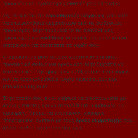
προσφέρουν μεγαλύτερες πιθανότητες επιτυχίας.
Αξιοποιώντας τις
προωθητικές ενέργειες
, μπορείτε
να επωφεληθείτε περισσότερο από τις διαθέσιμες
προσφορές. Μην παραμελείτε τις εναλλάξιμες
προσφορές για
cashback
, οι οποίες μπορούν να σας
επιτρέψουν να κρατήσετε τα κέρδη σας.
Ο σχεδιασμός μιας τέτοιας στρατηγικής απαιτεί
προσεκτική σκέψη και οργάνωση. Μην ξεχνάτε να
καταγράφετε την ημερομηνία λήξης των προσφορών
και να παρακολουθείτε τυχόν περιορισμούς που
μπορεί να ισχύουν.
Στην πορεία σας, είναι χρήσιμο να επικοινωνείτε με
άλλους παίκτες για να ανταλλάξετε συμβουλές και
εμπειρίες. Μπορεί να εντοπίσουν χρήσιμες
πληροφορίες σχετικά με τους
όρους συμμετοχής
που
άλλοι οπαδοί έχουν παρατηρήσει.