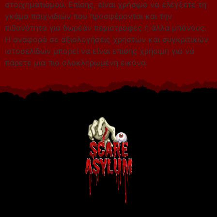
στοιχηματισμού. Επίσης, είναι χρήσιμο να ελέγξετε τη
γκάμα παιχνιδιών που προσφέρονται και την
πιθανότητα για δωρεάν περιστροφές ή άλλα μπόνους.
Η αναφορά σε αξιολογήσεις χρηστών και συγκριτικών
ιστοσελίδων μπορεί να είναι επίσης χρήσιμη για να
πάρετε μια πιο ολοκληρωμένη εικόνα.