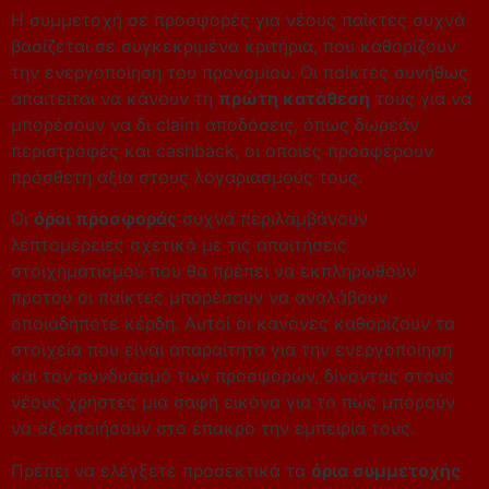
Η συμμετοχή σε προσφορές για νέους παίκτες συχνά
βασίζεται σε συγκεκριμένα κριτήρια, που καθορίζουν
την ενεργοποίηση του προνομίου. Οι παίκτες συνήθως
απαιτείται να κάνουν τη
πρώτη κατάθεση
τους για να
μπορέσουν να δι claim αποδόσεις, όπως δωρεάν
περιστροφές και cashback, οι οποίες προσφέρουν
πρόσθετη αξία στους λογαριασμούς τους.
Οι
όροι προσφοράς
συχνά περιλαμβάνουν
λεπτομέρειες σχετικά με τις απαιτήσεις
στοιχηματισμού που θα πρέπει να εκπληρωθούν
προτού οι παίκτες μπορέσουν να αναλάβουν
οποιαδήποτε κέρδη. Αυτοί οι κανόνες καθορίζουν τα
στοιχεία που είναι απαραίτητα για την ενεργοποίηση
και τον συνδυασμό των προσφορών, δίνοντας στους
νέους χρήστες μια σαφή εικόνα για το πώς μπορούν
να αξιοποιήσουν στο έπακρο την εμπειρία τους.
Πρέπει να ελέγξετε προσεκτικά τα
όρια συμμετοχής