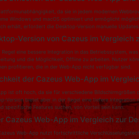
lattformunabhängigkeit, da sie in jedem modernen Webbrows
steme Windows und macOS optimiert und ermöglicht möglich
 erhält, erfordert die Desktop-Version manuelle Updates
esktop-Version von Cazeus im Vergleich
r Regel eine bessere Integration in das Betriebssystem, w
eitung und die Möglichkeit, Offline zu arbeiten. Nutzer kö
en profitieren, die in der Web-App nicht verfügbar sind.
ichkeit der Cazeus Web-App im Verglei
 ist oft hoch, da sie für verschiedene Bildschirmgrößen opti
p-Version bietet aber in der Regel eine tiefere Integrati
nd spezifische Features suchen, von Vorteil sein kann.
der Cazeus Web-App im Vergleich zur D
e Cazeus Web-App nutzt fortschrittliche Verschlüsselungste