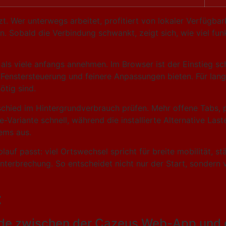
zt. Wer unterwegs arbeitet, profitiert von lokaler Verfügba
 Sobald die Verbindung schwankt, zeigt sich, wie viel funk
, als viele anfangs annehmen. Im Browser ist der Einstieg 
 Fenstersteuerung und feinere Anpassungen bieten. Für lang
ötig sind.
rschied im Hintergrundverbrauch prüfen. Mehr offene Tabs, 
Variante schnell, während die installierte Alternative Laste
ems aus.
lauf passt: viel Ortswechsel spricht für breite mobilität, 
nterbrechung. So entscheidet nicht nur der Start, sondern
:
ede zwischen der Cazeus Web-App und 