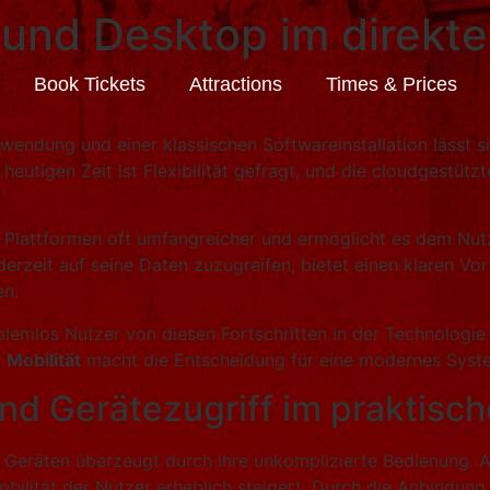
nd Desktop im direkten
Book Tickets
Attractions
Times & Prices
endung und einer klassischen Softwareinstallation lässt si
 heutigen Zeit ist Flexibilität gefragt, und die cloudgestü
Plattformen oft umfangreicher und ermöglicht es dem Nutz
derzeit auf seine Daten zuzugreifen, bietet einen klaren Vor
en.
blemlos Nutzer von diesen Fortschritten in der Technologie
r
Mobilität
macht die Entscheidung für eine modernes System
 und Gerätezugriff im praktisch
Geräten überzeugt durch ihre unkomplizierte Bedienung. 
obilität der Nutzer erheblich steigert. Durch die Anbindun