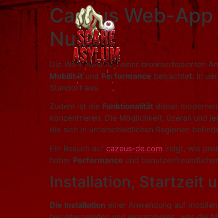
Cazeus Web-App u
Nutzer
Die Wahl zwischen einer browserbasierten Anw
Mobilität
und
Performance
betrachtet. In der
Standort aus.
Zudem ist die
Funktionalität
dieser modernen 
konzentrieren. Die Möglichkeit, überall und je
die sich in unterschiedlichen Regionen befind
Ein Besuch auf
cazeus-de.com
zeigt, wie pro
hoher
Performance
und benutzerfreundliche
Installation, Startzeit
Die Installation
einer Anwendung auf mobilen 
heruntergeladen und einsatzbereit, was die M