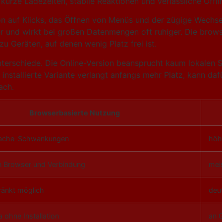
e kurze Ladezeiten, stabile Reaktionen und verlässliche Off
on auf Klicks, das Öffnen von Menüs und der zügige Wechsel 
r und wirkt bei großen Datenmengen oft ruhiger. Die brows
u Geräten, auf denen wenig Platz frei ist.
nterschiede. Die Online-Version beansprucht kaum lokalen 
nstallierte Variante verlangt anfangs mehr Platz, kann dafü
ach.
Browserbasierte Nutzung
 Cache-Schwankungen
höh
n Browser und Verbindung
meis
ränkt möglich
deu
 ohne Installation
an 