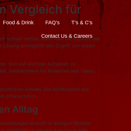
 Vergleich für
Food & Drink
FAQ’s
T’s & C’s
Contact Us & Careers
ch schnell treffen, wenn man die Aspekte der
tzte Lösung ermöglicht den Zugriff von jedem
er, sich auf wichtige Aufgaben zu
teil, insbesondere für Kollektive und Teams,
 profitieren können. Die Kombination aus
 offensichtlich.
en Alltag
Anwendungen sind oft in wenigen Minuten
g an Marktplätze wie den App Store oder