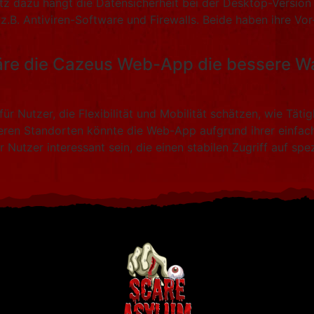
z dazu hängt die Datensicherheit bei der Desktop-Version 
.B. Antiviren-Software und Firewalls. Beide haben ihre Vor
äre die Cazeus Web-App die bessere Wa
r Nutzer, die Flexibilität und Mobilität schätzen, wie Tät
ren Standorten könnte die Web-App aufgrund ihrer einfach
Nutzer interessant sein, die einen stabilen Zugriff auf spe