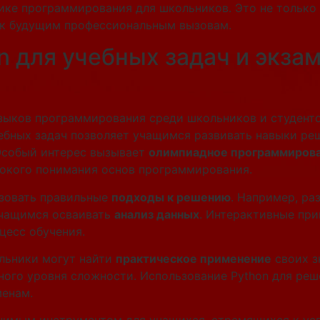
ике программирования для школьников. Это не только
в к будущим профессиональным вызовам.
n для учебных задач и экз
языков программирования среди школьников и студент
ебных задач позволяет учащимся развивать навыки р
Особый интерес вызывает
олимпиадное программиров
бокого понимания основ программирования.
ьзовать правильные
подходы к решению
. Например, ра
 учащимся осваивать
анализ данных
. Интерактивные пр
цесс обучения.
льники могут найти
практическое применение
своих з
ного уровня сложности. Использование Python для ре
менам.