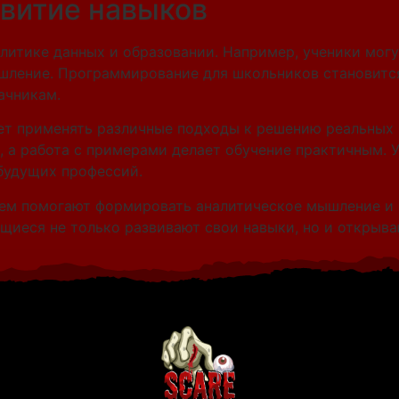
звитие навыков
алитике данных и образовании. Например, ученики мог
шление. Программирование для школьников становится 
ачникам.
ет применять различные подходы к решению реальных 
 а работа с примерами делает обучение практичным. У
будущих профессий.
ем помогают формировать аналитическое мышление и 
ащиеся не только развивают свои навыки, но и открыв