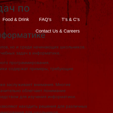
дач по
Food & Drink
FAQ’s
T’s & C’s
Contact Us & Careers
информатике
лов, но и среди начинающих школьников.
учебных задач в информатике.
ного программирования.
чники содержат примеры, требующие
кже заслуживает внимания. Многие
значительно облегчает понимание
средством для изучения информатики.
озволяют находить решения для различных
аммирования для школьников.