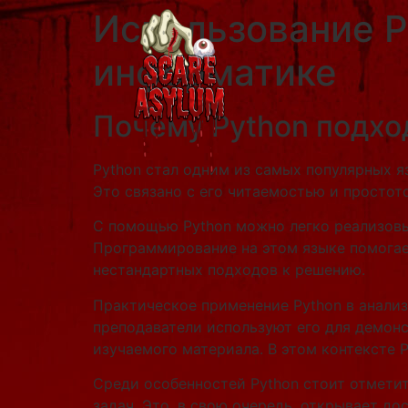
Использование P
информатике
Почему Python подхо
Python стал одним из самых популярных 
Это связано с его читаемостью и простот
С помощью Python можно легко реализовы
Программирование на этом языке помогае
нестандартных подходов к решению.
Практическое применение Python в анали
преподаватели используют его для демон
изучаемого материала. В этом контексте 
Среди особенностей Python стоит отмети
задач. Это, в свою очередь, открывает д