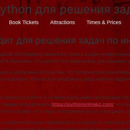
ython для решения за
Book Tickets
Attractions
Times & Prices
дит для решения задач по 
языков программирования не только среди профессиона
ой в обучении, что делает его идеальным для решения 
вать различные алгоритмы, что полезно для олимпиад
т развивать логическое мышление, ведь многие зада
зе данных и работе с экзаменационными вопросами та
страции алгоритмов и
https://pythononlinekz.com/
, что 
Python служит не только инструментом, но и мощным 
ть наличие больших библиотек и сообществ, которые п
оступ к ресурсам для самостоятельной практики прогр