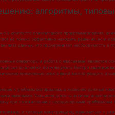
ешению: алгоритмы, типовы
нно в контексте олимпиадного программирования, важ
ют не только эффективно находить решения, но и исп
 анализа данных, что подчеркивает необходимость в 
словные операторы и работа с массивами, являются о
опросов школьники должны уметь быстро адаптироват
ическое применение этих знаний можно увидеть в изв
лнение к учебным материалам, а жизненно важный ком
новыми вызовами. Учащиеся должны активно анализиро
адачу при столкновении с неординарными проблемами 
лгоритмах и типовых конструкциях, знакомиться с раз