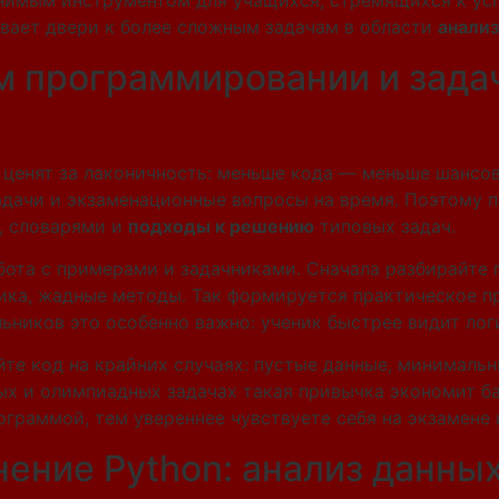
енимым инструментом для учащихся, стремящихся к усп
ывает двери к более сложным задачам в области
анализ
м программировании и зада
ценят за лаконичность: меньше кода — меньше шансов
адачи и экзаменационные вопросы на время. Поэтому п
, словарями и
подходы к решению
типовых задач.
ота с примерами и задачниками. Сначала разбирайте 
ика, жадные методы. Так формируется практическое п
ников это особенно важно: ученик быстрее видит логи
йте код на крайних случаях: пустые данные, минималь
ых и олимпиадных задачах такая привычка экономит б
ограммой, тем увереннее чувствуете себя на экзамене 
ение Python: анализ данны