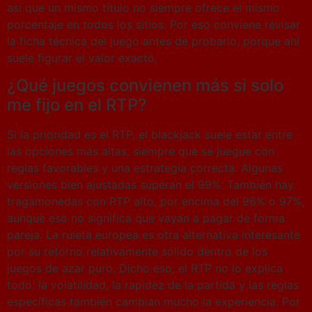
así que un mismo título no siempre ofrece el mismo
porcentaje en todos los sitios. Por eso conviene revisar
la ficha técnica del juego antes de probarlo, porque ahí
suele figurar el valor exacto.
¿Qué juegos convienen más si solo
me fijo en el RTP?
Si la prioridad es el RTP, el blackjack suele estar entre
las opciones más altas, siempre que se juegue con
reglas favorables y una estrategia correcta. Algunas
versiones bien ajustadas superan el 99%. También hay
tragamonedas con RTP alto, por encima del 96% o 97%,
aunque eso no significa que vayan a pagar de forma
pareja. La ruleta europea es otra alternativa interesante
por su retorno relativamente sólido dentro de los
juegos de azar puro. Dicho eso, el RTP no lo explica
todo: la volatilidad, la rapidez de la partida y las reglas
específicas también cambian mucho la experiencia. Por