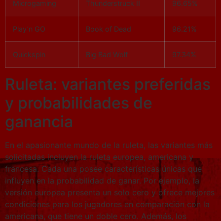
Microgaming
Thunderstruck II
96.65%
Play’n GO
Book of Dead
96.21%
Quickspin
Big Bad Wolf
97.34%
Ruleta: variantes preferidas
y probabilidades de
ganancia
En el apasionante mundo de la ruleta, las variantes más
solicitadas incluyen la ruleta europea, americana y
francesa. Cada una posee características únicas que
influyen en la probabilidad de ganar. Por ejemplo, la
versión europea presenta un solo cero y ofrece mejores
condiciones para los jugadores en comparación con la
americana, que tiene un doble cero. Además, los