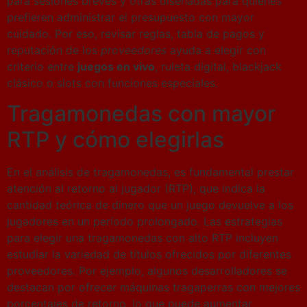
para sesiones breves y otras diseñadas para quienes
prefieren administrar el presupuesto con mayor
cuidado. Por eso, revisar reglas, tabla de pagos y
reputación de los
proveedores
ayuda a elegir con
criterio entre
juegos en vivo
, ruleta digital, blackjack
clásico o slots con funciones especiales.
Tragamonedas con mayor
RTP y cómo elegirlas
En el análisis de tragamonedas, es fundamental prestar
atención al retorno al jugador (RTP), que indica la
cantidad teórica de dinero que un juego devuelve a los
jugadores en un período prolongado. Las estrategias
para elegir una tragamonedas con alto RTP incluyen
estudiar la variedad de títulos ofrecidos por diferentes
proveedores. Por ejemplo, algunos desarrolladores se
destacan por ofrecer máquinas tragaperras con mejores
porcentajes de retorno, lo que puede aumentar