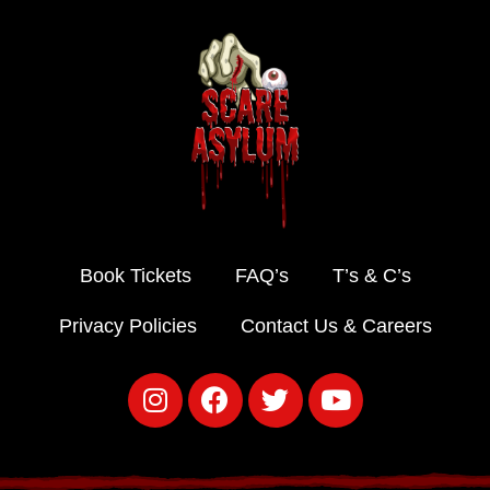
Book Tickets
FAQ’s
T’s & C’s
Privacy Policies
Contact Us & Careers