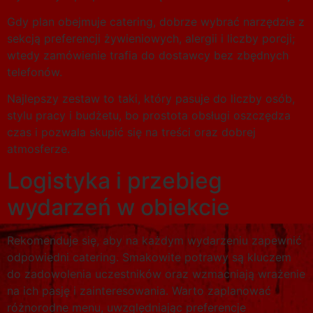
Gdy plan obejmuje catering, dobrze wybrać narzędzie z
sekcją preferencji żywieniowych, alergii i liczby porcji;
wtedy zamówienie trafia do dostawcy bez zbędnych
telefonów.
Najlepszy zestaw to taki, który pasuje do liczby osób,
stylu pracy i budżetu, bo prostota obsługi oszczędza
czas i pozwala skupić się na treści oraz dobrej
atmosferze.
Logistyka i przebieg
wydarzeń w obiekcie
Rekomenduje się, aby na każdym wydarzeniu zapewnić
odpowiedni catering. Smakowite potrawy są kluczem
do zadowolenia uczestników oraz wzmacniają wrażenie
na ich pasję i zainteresowania. Warto zaplanować
różnorodne menu, uwzględniając preferencje