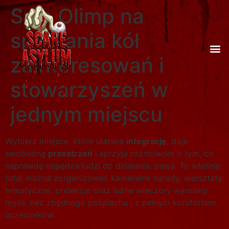
Sala Olimp na
spotkania kół
zainteresowań i
stowarzyszeń w
jednym miejscu
Wybierz miejsce, które ułatwia
integrację
, daje
swobodną
przestrzeń
i sprzyja rozmowom o tym, co
naprawdę napędza ludzi do działania:
pasja
. To właśnie
tutaj można zorganizować kameralne narady, warsztaty
tematyczne, prelekcje oraz luźne wieczory wymiany
myśli, bez zbędnego pośpiechu i z pełnym komfortem
uczestników.