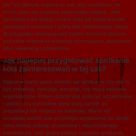
jest też łatwość wejścia do sali, aby uczestnicy nie
tracili czasu na szukanie właściwego miejsca. Jeśli
spotkanie trwa dłużej, istotne stają się także warunki
sprzyjające rozmowie i pracy bez nadmiernego hałasu.
W przypadku stowarzyszeń często dochodzi jeszcze
potrzeba miejsca na materiały informacyjne, dokumenty
albo rejestrację uczestników.
Jak najlepiej przygotować spotkanie
koła zainteresowań w tej sali?
Najpierw warto jasno określić cel spotkania: czy ma to
być prelekcja, dyskusja, warsztat, czy może zebranie
organizacyjne. Potem dobrze jest policzyć uczestników
i ustalić, czy potrzebne będą stoły, sprzęt do
prezentacji lub miejsce na materiały. Warto też
wcześniej ustalić plan przebiegu wydarzenia, bo dzięki
temu łatwiej uniknąć przestojów i niepotrzebnego
zamieszania. Jeśli grupa planuje częstsze spotkania,