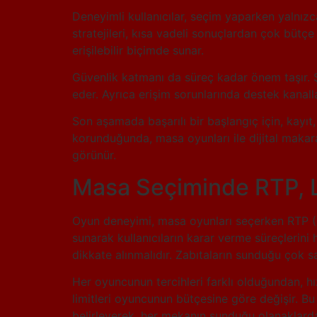
Deneyimli kullanıcılar, seçim yaparken yalnızc
stratejileri, kısa vadeli sonuçlardan çok bütçe
erişilebilir biçimde sunar.
Güvenlik katmanı da süreç kadar önem taşır. 
eder. Ayrıca erişim sorunlarında destek kanallar
Son aşamada başarılı bir başlangıç için, kayıt
korunduğunda, masa oyunları ile dijital makar
görünür.
Masa Seçiminde RTP, Li
Oyun deneyimi, masa oyunları seçerken RTP (Ret
sunarak kullanıcıların karar verme süreçlerini h
dikkate alınmalıdır. Zabıtaların sunduğu çok say
Her oyuncunun tercihleri farklı olduğundan, hız
limitleri oyuncunun bütçesine göre değişir. Bu
belirleyerek, her mekanın sunduğu olanaklard