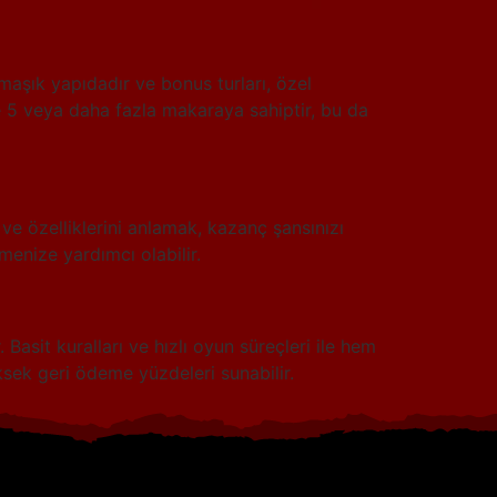
maşık yapıdadır ve bonus turları, özel
kle 5 veya daha fazla makaraya sahiptir, bu da
e özelliklerini anlamak, kazanç şansınızı
menize yardımcı olabilir.
Basit kuralları ve hızlı oyun süreçleri ile hem
ksek geri ödeme yüzdeleri sunabilir.