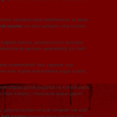
tonların parmakla rahat hedeflenmesi ve ekran
alı oyunlar
için ikon yerleşimi, bilgi kutuları
ğlantı kalitesi, animasyonların akıcılığını
telefonlarda gecikme yaratabildiği için hafif
le incelenmelidir. Bazı yapımlar kısa
 kılar. Kişisel alışkanlıklara uygun ayarlar,
 içinde değişik görsel yoğunluk ve kontrol yapısı
kı bilen kullanıcı, cihazına en uygun yapımı
, geçmiş kayıtları ve ayar simgeleri tek elde
e
kart oyunları
arasında geçiş yapanlar için