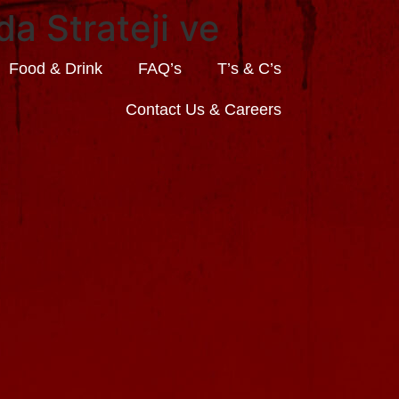
da Strateji ve
Food & Drink
FAQ’s
T’s & C’s
Contact Us & Careers