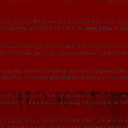
üzün düzeni belirleyicidir; menülerin okunabilir olması, bu
üzerinde doğrudan etki bırakır. Özellikle
video slotlar
ve
tem
recede önem taşır. Cihazın işlem gücü, tarayıcı uyumu ve ba
 daha rahat hale getirir. Ağır yüklenen sayfalar, düşük model 
s seviyesi, otomatik döndürme ve titreşim seçenekleri dikkat
alanı ister; bu fark,
oyun özellikleri
bölümünü okumayı değerli
terleri arasında yer alır. Farklı geliştiriciler, aynı kategori
nde daha ayrıntılı panel görülebileceği anlamına gelir. Bu far
 bilgi düzeni de incelenmelidir. Bahis alanı, yardımcı menü
ullanım akışı rahatlar. Bu nokta, özellikle
masa oyunları
v