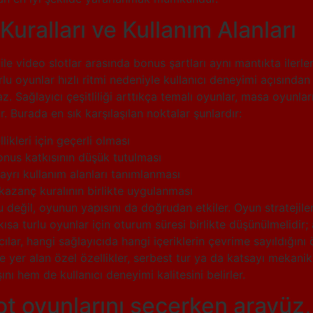
Kuralları ve Kullanım Alanları
le video slotlar arasında bonus şartları aynı mantıkta ilerle
urlu oyunlar hızlı ritmi nedeniyle kullanıcı deneyimi açısınd
ğlayıcı çeşitliliği arttıkça temalı oyunlar, masa oyunları v
. Burada en sık karşılaşılan noktalar şunlardır:
likleri için geçerli olması
onus katkısının düşük tutulması
ayrı kullanım alanları tanımlanması
 kazanç kuralının birlikte uygulanması
 değil, oyunun yapısını da doğrudan etkiler. Oyun stratejiler
 kısa turlu oyunlar için oturum süresi birlikte düşünülmelidi
ılar, hangi sağlayıcıda hangi içeriklerin çevrime sayıldığını
de yer alan özel özellikler, serbest tur ya da katsayı mekani
ı hem de kullanıcı deneyimi kalitesini belirler.
t oyunlarını seçerken arayüz,