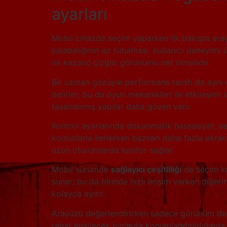
ayarları
Mobil cihazda seçim yaparken ilk bakışta aray
kalabalığının az tutulması, kullanıcı deneyimi 
ve kazanç çizgisi görünümü net olmalıdır.
Bir uzman gözüyle performans tarafı da aynı de
belirler; bu da
oyun mekanikleri
ile etkileşimi
tasarlanmış yapılar daha güven verir.
Kontrol ayarlarında dokunmatik hassasiyet, se
komutlarla ilerlerken bazıları daha fazla ekran 
uzun oturumlarda konfor sağlar.
Mobil sürümde
sağlayıcı çeşitliliği
de seçim kri
sunar; bu da birinde hızlı erişim varken diğeri
kolayca ayırır.
Arayüzü değerlendirirken sadece görünüm değil,
rahat erişilecek biçimde konumlandırıldığında k