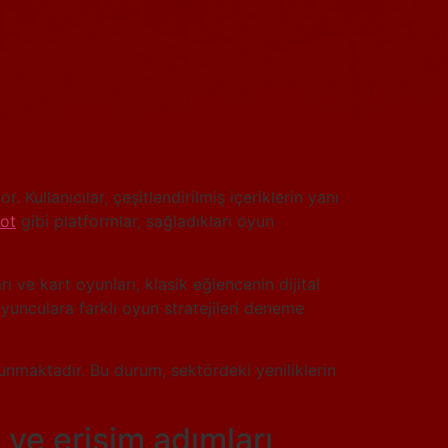
 Kullanıcılar, çeşitlendirilmiş içeriklerin yanı
ot
gibi platformlar, sağladıkları oyun
ı ve kart oyunları, klasik eğlencenin dijital
oyunculara farklı oyun stratejileri deneme
unmaktadır. Bu durum, sektördeki yeniliklerin
ve erişim adımları