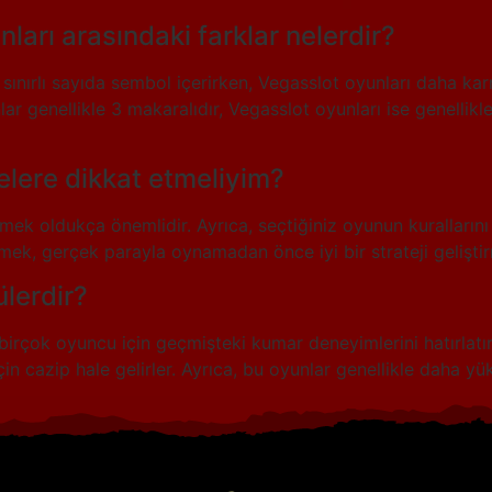
ları arasındaki farklar nelerdir?
 sınırlı sayıda sembol içerirken, Vegasslot oyunları daha kar
unlar genellikle 3 makaralıdır, Vegasslot oyunları ise genelli
elere dikkat etmeliyim?
k oldukça önemlidir. Ayrıca, seçtiğiniz oyunun kurallarını v
emek, gerçek parayla oynamadan önce iyi bir strateji geliştir
lerdir?
birçok oyuncu için geçmişteki kumar deneyimlerini hatırlatır. 
in cazip hale gelirler. Ayrıca, bu oyunlar genellikle daha yü