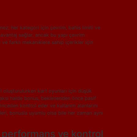
mez; her kategori için çevrim, bahis limiti ve
an avantaj sağlar, ancak bu yapı çevrim
e farklı mekaniklere sahip içerikler için
i oluşturulurken kart oyunları için düşük
r; aksi halde bonus, beklenenden önce pasif
 önceden kontrol eder ve kullanım alanlarını
kleri, bonusla uyumlu olsa bile her zaman aynı
 performans ve kontrol