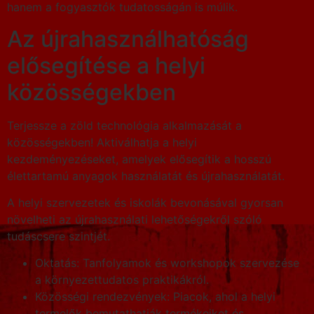
hanem a fogyasztók tudatosságán is múlik.
Az újrahasználhatóság
elősegítése a helyi
közösségekben
Terjessze a zöld technológia alkalmazását a
közösségekben! Aktiválhatja a helyi
kezdeményezéseket, amelyek elősegítik a hosszú
élettartamú anyagok használatát és újrahasználatát.
A helyi szervezetek és iskolák bevonásával gyorsan
növelheti az újrahasználati lehetőségekről szóló
tudáscsere szintjét.
Oktatás: Tanfolyamok és workshopok szervezése
a környezettudatos praktikákról.
Közösségi rendezvények: Piacok, ahol a helyi
termelők bemutathatják termékeiket és