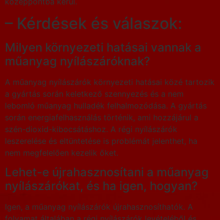
középpontba kerül.
– Kérdések és válaszok:
Milyen környezeti hatásai vannak a
műanyag nyílászáróknak?
A műanyag nyílászárók környezeti hatásai közé tartozik
a gyártás során keletkező szennyezés és a nem
lebomló műanyag hulladék felhalmozódása. A gyártás
során energiafelhasználás történik, ami hozzájárul a
szén-dioxid-kibocsátáshoz. A régi nyílászárók
leszerelése és eltüntetése is problémát jelenthet, ha
nem megfelelően kezelik őket.
Lehet-e újrahasznosítani a műanyag
nyílászárókat, és ha igen, hogyan?
Igen, a műanyag nyílászárók újrahasznosíthatók. A
folyamat általában a régi nyílászárók levételéből és