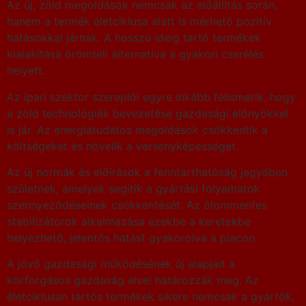
Az új, zöld megoldások nemcsak az előállítás során,
hanem a termék életciklusa alatt is mérhető pozitív
hatásokkal járnak. A hosszú ideig tartó termékek
kialakítása örömteli alternatíva a gyakori cserélés
helyett.
Az ipari szektor szereplői egyre inkább felismerik, hogy
a zöld technológiák bevezetése gazdasági előnyökkel
is jár. Az energiatudatos megoldások csökkentik a
költségeket és növelik a versenyképességet.
Az új normák és előírások a fenntarthatóság jegyében
születnek, amelyek segítik a gyártási folyamatok
szennyeződéseinek csökkentését. Az ólommentes
stabilizátorok alkalmazása ezekbe a keretekbe
helyezhető, jelentős hatást gyakorolva a piacon.
A jövő gazdasági működésének új alapjait a
körforgásos gazdaság elvei határozzák meg. Az
életciklusan tartós termékek sikere nemcsak a gyártók,