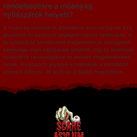
rendelkezésre a műanyag
nyílászárók helyett?
A műanyag nyílászárók alternatívái közé tartoznak a fa,
alumínium és kompozit anyagból készült nyílászárók. A
fa nyílászárók természetes megjelenése és hőszigetelő
képessége miatt népszerűek lehetnek, míg az alumínium
nyílászárók tartósságukkal és modern megjelenésükkel
bírnak. A kompozit anyagok kombinálják a különböző
anyagok előnyeit, de gyakran drágább megoldások.