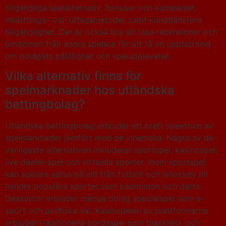
tillgängliga spelalternativ, bonusar och kampanjer,
insättnings- och uttagsmetoder samt kundtjänstens
tillgänglighet. Det är också bra att läsa recensioner och
omdömen från andra spelare för att få en uppfattning
om bolagets pålitlighet och spelupplevelse.
Vilka alternativ finns för
spelmarknader hos utländska
bettingbolag?
Utländska bettingbolag erbjuder ett brett spektrum av
spelmarknader jämfört med de inhemska. Några av de
vanligaste alternativen inkluderar sportspel, kasinospel,
live dealer-spel och virtuella sporter. Inom sportspel
kan spelare satsa på allt från fotboll och ishockey till
mindre populära sporter som badminton och darts.
Dessutom erbjuder många bolag specialspel som e-
sport och politiska val. Kasinodelen av plattformarna
erbjuder traditionella bordsspel som blackjack och