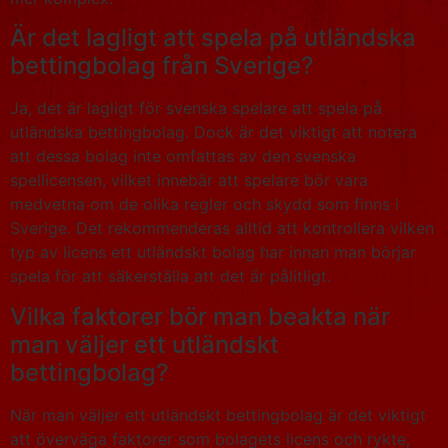
Är det lagligt att spela på utländska
bettingbolag från Sverige?
Ja, det är lagligt för svenska spelare att spela på
utländska bettingbolag. Dock är det viktigt att notera
att dessa bolag inte omfattas av den svenska
spellicensen, vilket innebär att spelare bör vara
medvetna om de olika regler och skydd som finns i
Sverige. Det rekommenderas alltid att kontrollera vilken
typ av licens ett utländskt bolag har innan man börjar
spela för att säkerställa att det är pålitligt.
Vilka faktorer bör man beakta när
man väljer ett utländskt
bettingbolag?
När man väljer ett utländskt bettingbolag är det viktigt
att överväga faktorer som bolagets licens och rykte,