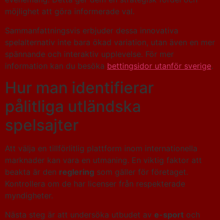
möjlighet att göra informerade val.
Sammanfattningsvis erbjuder dessa innovativa
spelalternativ inte bara ökad variation, utan även en mer
spännande och interaktiv upplevelse. För mer
information kan du besöka
bettingsidor utanför sverige
.
Hur man identifierar
pålitliga utländska
spelsajter
Att välja en tillförlitlig plattform inom internationella
marknader kan vara en utmaning. En viktig faktor att
beakta är den
reglering
som gäller för företaget.
Kontrollera om de har licenser från respekterade
myndigheter.
Nästa steg är att undersöka utbudet av
e-sport
och