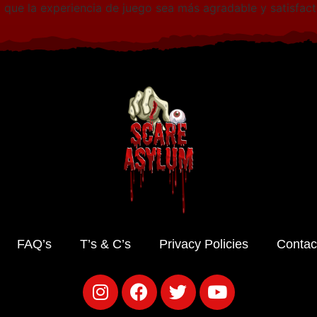
a que la experiencia de juego sea más agradable y satisfact
FAQ’s
T’s & C’s
Privacy Policies
Contac