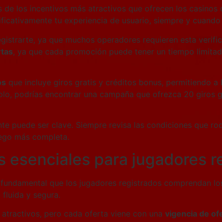
 de los incentivos más atractivos que ofrecen los casinos 
ficativamente tu experiencia de usuario, siempre y cuando
registrarte, ya que muchos operadores requieren esta verific
rtas
, ya que cada promoción puede tener un tiempo limitad
os
que incluye giros gratis y créditos bonus, permitiendo a 
plo, podrías encontrar una campaña que ofrezca 20 giros gr
nte puede ser clave. Siempre revisa las condiciones que rod
juego más completa.
s esenciales para jugadores r
 fundamental que los jugadores registrados comprendan l
o
fluida y segura.
 atractivos, pero cada oferta viene con una
vigencia de of