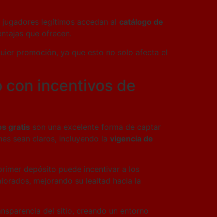
s jugadores legítimos accedan al
catálogo de
entajas que ofrecen.
uier promoción, ya que esto no solo afecta el
o con incentivos de
os gratis
son una excelente forma de captar
nes sean claros, incluyendo la
vigencia de
primer depósito puede incentivar a los
lorados, mejorando su lealtad hacia la
ansparencia del sitio, creando un entorno