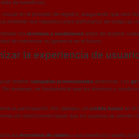
rdida de beneficios.
 crucial en el proceso de registro, asegurando que solo lo
ica entender sus requisitos para disfrutarico de todas las v
entender los
términos y condiciones
antes de aceptar cualq
lidad de maximizar su ganancia en el futuro.
izar la experiencia de usuari
rucial diseñar
campañas promocionales
atractivas. Los
gir
. Sin embargo, es fundamental que los términos y condicio
nta la participación. Por ejemplo, un
crédito bonus
en el 
ones sin restricciones hacen que los usuarios se sientan va
obre las
incentivos de casino
y sus beneficios resalta la tr