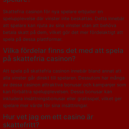
Skattefria casinon för nya spelare erbjuder en
spelupplevelse där vinster inte beskattas. Detta innebär
att spelare kan njuta av sina vinster utan att behöva
betala skatt på dem, vilket gör det mer fördelaktigt att
spela på dessa plattformar.
Vilka fördelar finns det med att spela
på skattefria casinon?
Att spela på skattefria casinon innebär bland annat att
alla vinster går direkt till spelaren. Dessutom har många
av dessa casinon attraktiva bonusar och kampanjer som
kan förbättra spelupplevelsen. Dessa bonusar kan
inkludera insättningsbonusar eller gratisspel, vilket ger
spelare mer värde för sina insättningar.
Hur vet jag om ett casino är
skattefritt?