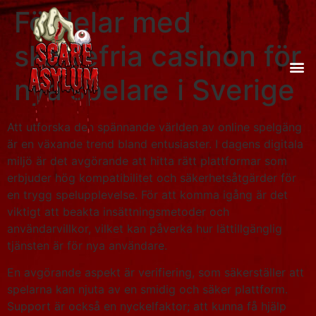
Fördelar med
skattefria casinon för
nya spelare i Sverige
Att utforska den spännande världen av online spelgäng
är en växande trend bland entusiaster. I dagens digitala
miljö är det avgörande att hitta rätt plattformar som
erbjuder hög kompatibilitet och säkerhetsåtgärder för
en trygg spelupplevelse. För att komma igång är det
viktigt att beakta insättningsmetoder och
användarvillkor, vilket kan påverka hur lättillgänglig
tjänsten är för nya användare.
En avgörande aspekt är verifiering, som säkerställer att
spelarna kan njuta av en smidig och säker plattform.
Support är också en nyckelfaktor; att kunna få hjälp