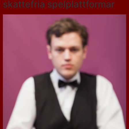
skattefria spelplattformar