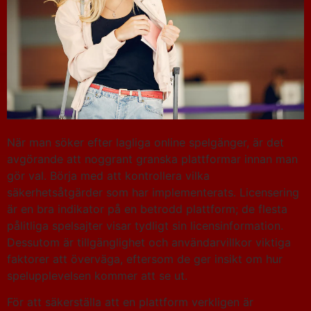
När man söker efter lagliga online spelgänger, är det
avgörande att noggrant granska plattformar innan man
gör val. Börja med att kontrollera vilka
säkerhetsåtgärder som har implementerats. Licensering
är en bra indikator på en betrodd plattform; de flesta
pålitliga spelsajter visar tydligt sin licensinformation.
Dessutom är tillgänglighet och användarvillkor viktiga
faktorer att överväga, eftersom de ger insikt om hur
spelupplevelsen kommer att se ut.
För att säkerställa att en plattform verkligen är