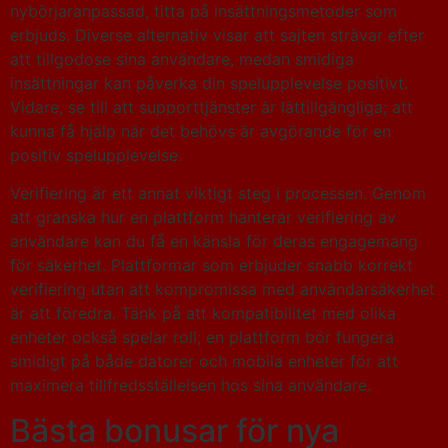
nybörjaranpassad, titta på insättningsmetoder som
erbjuds. Diverse alternativ visar att sajten strävar efter
att tillgodose sina användare, medan smidiga
insättningar kan påverka din spelupplevelse positivt.
Vidare, se till att supporttjänster är lättillgängliga; att
kunna få hjälp när det behövs är avgörande för en
positiv spelupplevelse.
Verifiering är ett annat viktigt steg i processen. Genom
att granska hur en plattform hanterar verifiering av
användare kan du få en känsla för deras engagemang
för säkerhet. Plattformar som erbjuder snabb korrekt
verifiering utan att kompromissa med användarsäkerhet
är att föredra. Tänk på att kompatibilitet med olika
enheter också spelar roll; en plattform bör fungera
smidigt på både datorer och mobila enheter för att
maximera tillfredsställelsen hos sina användare.
Bästa bonusar för nya