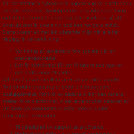
För att attrahera nybörjare är anpassning av plattformen
av stor betydelse. Speloperatörer erbjuder vägledning
och tydlig information om insättningsmetoder så att
även de som är ovana vid spel kan navigera enkelt.
Detta skapar en mer inkluderande miljö där alla har
tillgång till underhållning.
Verifiering av användare före spelstart är en
standardprocedur.
Det är nödvändigt för att förhindra bedrägerier
och andra oegentligheter.
Att förstå användarvillkor är en annan viktig aspekt.
Tydligt definierade regler bidrar till en tryggare
spelupplevelse. Kontroll av sådana villkor kan variera
mellan olika plattformar, vilket understryker behovet av
att spela på väletablerade sajter som erbjuder
transparent information.
Tillgänglighet av support är avgörande.