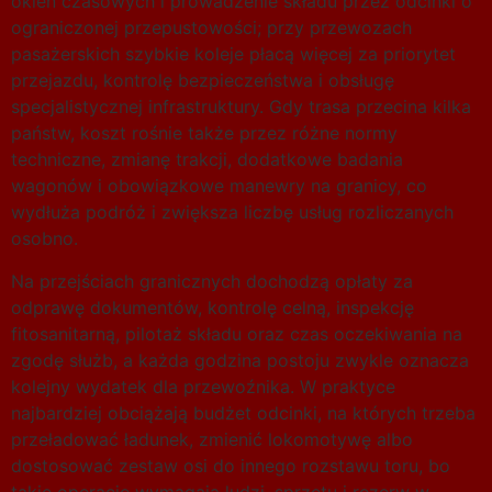
okien czasowych i prowadzenie składu przez odcinki o
ograniczonej przepustowości; przy przewozach
pasażerskich szybkie koleje płacą więcej za priorytet
przejazdu, kontrolę bezpieczeństwa i obsługę
specjalistycznej infrastruktury. Gdy trasa przecina kilka
państw, koszt rośnie także przez różne normy
techniczne, zmianę trakcji, dodatkowe badania
wagonów i obowiązkowe manewry na granicy, co
wydłuża podróż i zwiększa liczbę usług rozliczanych
osobno.
Na przejściach granicznych dochodzą opłaty za
odprawę dokumentów, kontrolę celną, inspekcję
fitosanitarną, pilotaż składu oraz czas oczekiwania na
zgodę służb, a każda godzina postoju zwykle oznacza
kolejny wydatek dla przewoźnika. W praktyce
najbardziej obciążają budżet odcinki, na których trzeba
przeładować ładunek, zmienić lokomotywę albo
dostosować zestaw osi do innego rozstawu toru, bo
takie operacje wymagają ludzi, sprzętu i rezerw w