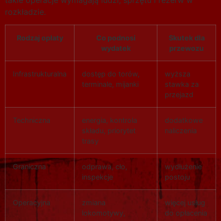
rozkładzie.
Rodzaj opłaty
Co podnosi
Skutek dla
wydatek
przewozu
Infrastrukturalna
dostęp do torów,
wyższa
terminale, mijanki
stawka za
przejazd
Techniczna
energia, kontrola
dodatkowe
składu, priorytet
naliczenia
trasy
Graniczna
odprawa, cło,
wydłużenie
inspekcje
postoju
Operacyjna
zmiana
więcej usług
lokomotywy,
do opłacenia