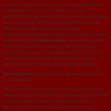
punktami nadania i odbioru. Na odcinkach z wieloma
przeładunkami, zmianą szerokości toru albo
ograniczoną liczbą składów rośnie suma dopłat. Inaczej
liczy się przewóz między dużymi węzłami, a inaczej
między mniejszymi stacjami, gdzie trzeba
zorganizować dodatkowy podjazd i manewry. Podobną
logikę widać przy
bilety kolejowe
i planowaniu podróż:
im bardziej popularny odcinek i bliższy termin, tym
wyższa cena; przy mocno obciążonych liniach, także
tych obsługiwanych przez
szybkie koleje
, stawki
potrafią skoczyć szybciej niż na trasach bocznych.
Termin dostawy
często zmienia rachunek bardziej niż
sam kilometraż.
Gdy zlecenie ma dotrzeć pilnie, trzeba zarezerwować
miejsce w konkretnym składzie, przyspieszyć załadunek
i czasem dopłacić za priorytet na terminalu. Przy
terminie elastycznym można dobrać tańszy slot,