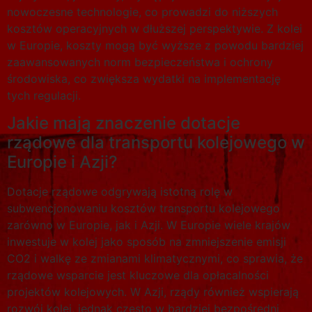
nowoczesne technologie, co prowadzi do niższych
kosztów operacyjnych w dłuższej perspektywie. Z kolei
w Europie, koszty mogą być wyższe z powodu bardziej
zaawansowanych norm bezpieczeństwa i ochrony
środowiska, co zwiększa wydatki na implementację
tych regulacji.
Jakie mają znaczenie dotacje
rządowe dla transportu kolejowego w
Europie i Azji?
Dotacje rządowe odgrywają istotną rolę w
subwencjonowaniu kosztów transportu kolejowego
zarówno w Europie, jak i Azji. W Europie wiele krajów
inwestuje w kolej jako sposób na zmniejszenie emisji
CO2 i walkę ze zmianami klimatycznymi, co sprawia, że
rządowe wsparcie jest kluczowe dla opłacalności
projektów kolejowych. W Azji, rządy również wspierają
rozwój kolei, jednak często w bardziej bezpośredni