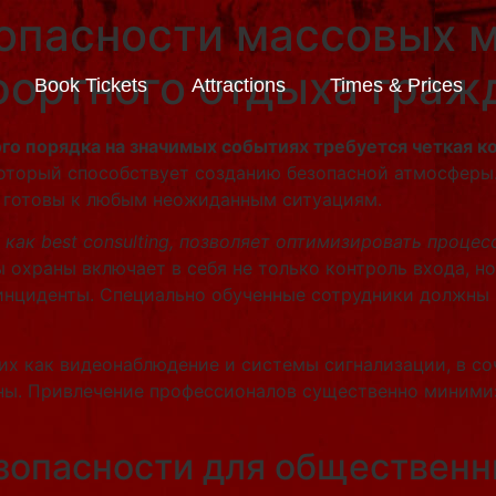
опасности массовых 
ортного отдыха граж
Book Tickets
Attractions
Times & Prices
о порядка на значимых событиях требуется четкая к
который способствует созданию безопасной атмосферы
и готовы к любым неожиданным ситуациям.
как best consulting, позволяет оптимизировать процес
охраны включает в себя не только контроль входа, н
инциденты. Специально обученные сотрудники должны 
их как видеонаблюдение и системы сигнализации, в 
ны. Привлечение профессионалов существенно миними
зопасности для обществен