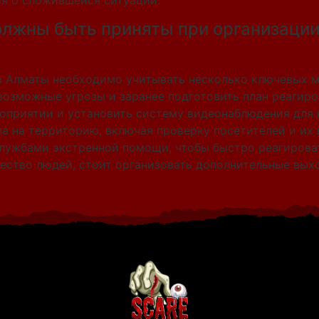
я о сложившейся ситуации.
олжны быть приняты при организаци
 Алматы необходимо учитывать несколько ключевых ме
возможные угрозы и заранее подготовить план реагиро
оприятии и установить систему видеонаблюдения для 
а на территорию, включая проверку посетителей и их
лужбами экстренной помощи, чтобы быстро реагироват
ество людей, стоит организовать дополнительные выхо