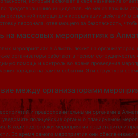
зопасности, который включает в себя назначение ответ
й по предотвращению инцидентов. Не менее важным эт
и экстренной помощи для координации действий в сл
товку персонала, отвечающего за безопасность, чтобы 
ть на массовых мероприятиях в Алма
овых мероприятиях в Алматы лежит на организаторах,
кже организаторы работают в тесном сотрудничестве
димую помощь и контроль во время проведения мероп
чения порядка на самом событии. Эти структуры совм
твие между организаторами меропри
роприятий и правоохранительными органами в Алматы
ы уведомить полицейские органы о планируемом меро
ия. В ходе подготовки мероприятия представители пр
ости. Во время самого мероприятия они обеспечивают 