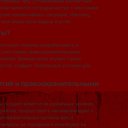
ственных лиц, установление контактных
апом является сотрудничество с местными
учае чрезвычайных ситуаций. Наконец,
все знали свои задачи и роли.
ты?
 которые обязаны разрабатывать и
 с местными правоохранительными
риятия. Важную роль играют также
естно создают безопасные условия для
ятий и правоохранительными
 осуществляется на различных уровнях.
приятии, предоставить им информацию о
авоохранительных органов могут
контроль за порядком и реагируют на