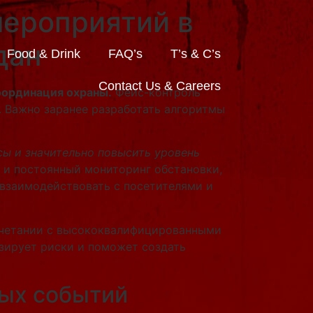
мероприятий в
дан
Food & Drink
FAQ’s
T’s & C’s
Contact Us & Careers
оординация охраны.
Фейс-контроль
. Важно заранее разработать алгоритмы
сы и значительно повысить уровень
о и постоянный мониторинг обстановки,
взаимодействовать с посетителями и
сочетании с высококвалифицированными
зирует риски и поможет создать
ных событий