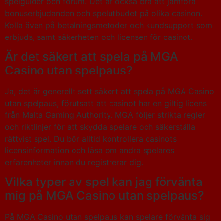
spelguider och forum. Det är också bra att jämföra
bonuserbjudanden och spelutbudet på olika casinon.
Kolla även på betalningsmetoder och kundsupport som
erbjuds, samt säkerheten och licensen för casinot.
Är det säkert att spela på MGA
Casino utan spelpaus?
Ja, det är generellt sett säkert att spela på MGA Casino
utan spelpaus, förutsatt att casinot har en giltig licens
från Malta Gaming Authority. MGA följer strikta regler
och riktlinjer för att skydda spelare och säkerställa
rättvist spel. Du bör alltid kontrollera casinots
licensinformation och läsa om andra spelares
erfarenheter innan du registrerar dig.
Vilka typer av spel kan jag förvänta
mig på MGA Casino utan spelpaus?
På MGA Casino utan spelpaus kan spelare förvänta sig