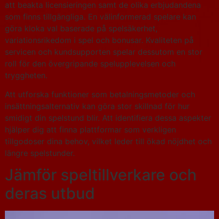
att beakta licensieringen samt de olika erbjudandena
som finns tillgängliga. En välinformerad spelare kan
göra kloka val baserade på spelsäkerhet,
variationsrikedom i spel och bonusar. Kvaliteten på
servicen och kundsupporten spelar dessutom en stor
roll för den övergripande spelupplevelsen och
tryggheten.
Att utforska funktioner som betalningsmetoder och
insättningsalternativ kan göra stor skillnad för hur
smidigt din spelstund blir. Att identifiera dessa aspekter
hjälper dig att finna plattformar som verkligen
tillgodoser dina behov, vilket leder till ökad nöjdhet och
längre spelstunder.
Jämför speltillverkare och
deras utbud