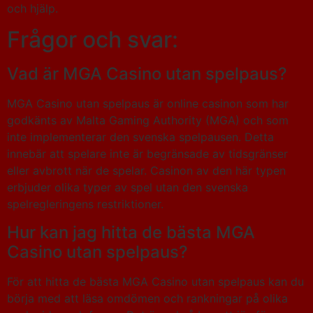
och hjälp.
Frågor och svar:
Vad är MGA Casino utan spelpaus?
MGA Casino utan spelpaus är online casinon som har
godkänts av Malta Gaming Authority (MGA) och som
inte implementerar den svenska spelpausen. Detta
innebär att spelare inte är begränsade av tidsgränser
eller avbrott när de spelar. Casinon av den här typen
erbjuder olika typer av spel utan den svenska
spelregleringens restriktioner.
Hur kan jag hitta de bästa MGA
Casino utan spelpaus?
För att hitta de bästa MGA Casino utan spelpaus kan du
börja med att läsa omdömen och rankningar på olika