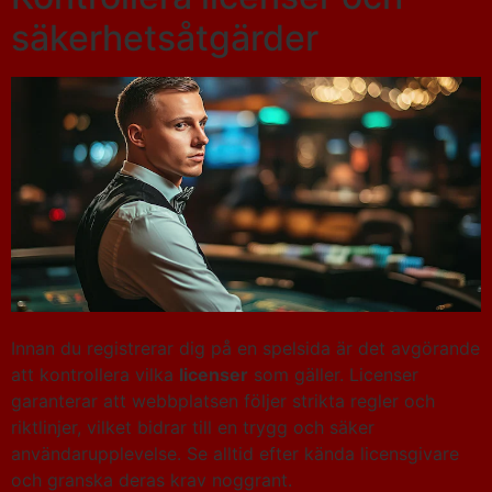
säkerhetsåtgärder
Innan du registrerar dig på en spelsida är det avgörande
att kontrollera vilka
licenser
som gäller. Licenser
garanterar att webbplatsen följer strikta regler och
riktlinjer, vilket bidrar till en trygg och säker
användarupplevelse. Se alltid efter kända licensgivare
och granska deras krav noggrant.