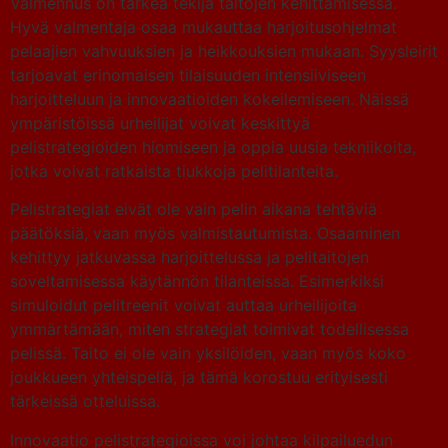
Valmennus on tärkeä tekijä taitojen kehittämisessä.
Hyvä valmentaja osaa mukauttaa harjoitusohjelmat
pelaajien vahvuuksien ja heikkouksien mukaan. Syysleirit
tarjoavat erinomaisen tilaisuuden intensiiviseen
harjoitteluun ja innovaatioiden kokeilemiseen. Näissä
ympäristöissä urheilijat voivat keskittyä
pelistrategioiden hiomiseen ja oppia uusia tekniikoita,
jotka voivat ratkaista tiukkoja pelitilanteita.
Pelistrategiat eivät ole vain pelin aikana tehtäviä
päätöksiä, vaan myös valmistautumista. Osaaminen
kehittyy jatkuvassa harjoittelussa ja pelitaitojen
soveltamisessa käytännön tilanteissa. Esimerkiksi
simuloidut pelitreenit voivat auttaa urheilijoita
ymmärtämään, miten strategiat toimivat todellisessa
pelissä. Taito ei ole vain yksilöiden, vaan myös koko
joukkueen yhteispeliä, ja tämä korostuu erityisesti
tärkeissä otteluissa.
Innovaatio pelistrategioissa voi johtaa kilpailuedun