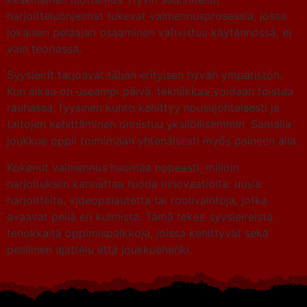
harjoitteluohjelmat tukevat valmennusprosessia, jossa
jokaisen pelaajan osaaminen vahvistuu käytännössä, ei
vain teoriassa.
Syysleirit tarjoavat tähän erityisen hyvän ympäristön.
Kun aikaa on useampi päivä, tekniikkaa voidaan toistaa
rauhassa, fyysinen kunto kehittyy nousujohteisesti ja
taitojen kehittäminen onnistuu yksilöllisemmin. Samalla
joukkue oppii toimimaan yhtenäisesti myös paineen alla.
Kokenut valmennus huomaa nopeasti, milloin
harjoituksiin kannattaa tuoda innovaatioita: uusia
harjoitteita, videopalautetta tai roolivaihtoja, jotka
avaavat peliä eri kulmista. Tämä tekee syysleireistä
tehokkaita oppimispaikkoja, joissa kehittyvät sekä
pelillinen ajattelu että joukkuehenki.