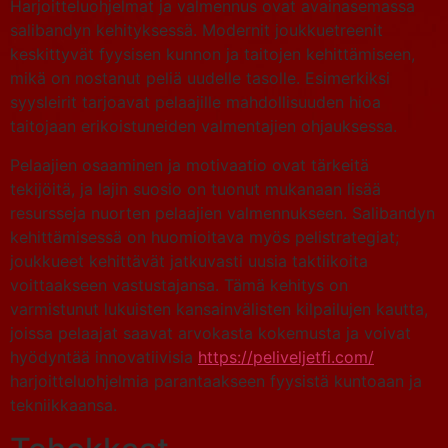
Harjoitteluohjelmat ja valmennus ovat avainasemassa
salibandyn kehityksessä. Modernit joukkuetreenit
keskittyvät fyysisen kunnon ja taitojen kehittämiseen,
mikä on nostanut peliä uudelle tasolle. Esimerkiksi
syysleirit tarjoavat pelaajille mahdollisuuden hioa
taitojaan erikoistuneiden valmentajien ohjauksessa.
Pelaajien osaaminen ja motivaatio ovat tärkeitä
tekijöitä, ja lajin suosio on tuonut mukanaan lisää
resursseja nuorten pelaajien valmennukseen. Salibandyn
kehittämisessä on huomioitava myös pelistrategiat;
joukkueet kehittävät jatkuvasti uusia taktiikoita
voittaakseen vastustajansa. Tämä kehitys on
varmistunut lukuisten kansainvälisten kilpailujen kautta,
joissa pelaajat saavat arvokasta kokemusta ja voivat
hyödyntää innovatiivisia
https://peliveljetfi.com/
harjoitteluohjelmia parantaakseen fyysistä kuntoaan ja
tekniikkaansa.