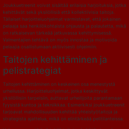
Joukkuetreenit voivat sisältää erilaisia harjoituksia, jotka
kehittävät sekä yksilöllisiä että kollektiivisia taitoja.
Tällaiset harjoitteluohjelmat varmistavat, että jokainen
pelaaja saa henkilökohtaista ohjausta ja palautetta, mikä
on ratkaisevan tärkeää jatkuvassa kehittymisessä.
Valmentajien tehtävä on myös innostaa ja motivoida
pelaajia osallistumaan aktiivisesti ohjelmiin.
Taitojen kehittäminen ja
pelistrategiat
Taitojen kehittäminen on keskeinen osa menestystä
urheilussa. Harjoitteluohjelmat, jotka keskittyvät
yksilöllisiin tarpeisiin, auttavat urheilijoita parantamaan
fyysistä kuntoa ja tekniikkaa. Esimerkiksi joukkuetreenit
tarjoavat mahdollisuuden kehittää yhteistyötaitoja ja
strategista ajattelua, mikä on elintärkeää pelitilanteissa.