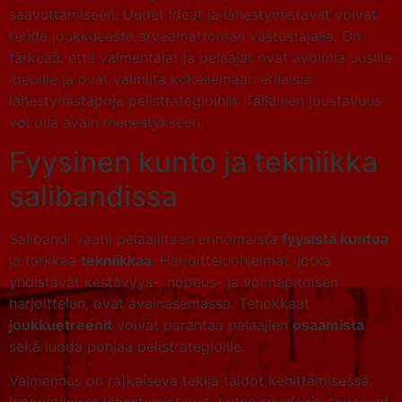
saavuttamiseen. Uudet ideat ja lähestymistavat voivat
tehdä joukkueesta arvaamattoman vastustajalle. On
tärkeää, että valmentajat ja pelaajat ovat avoimia uusille
ideoille ja ovat valmiita kokeilemaan erilaisia
lähestymistapoja pelistrategioihin. Tällainen joustavuus
voi olla avain menestykseen.
Fyysinen kunto ja tekniikka
salibandissa
Salibandi vaatii pelaajiltaan erinomaista
fyysistä kuntoa
ja tarkkaa
tekniikkaa
. Harjoitteluohjelmat, jotka
yhdistävät kestävyys-, nopeus- ja voimapitoisen
harjoittelun, ovat avainasemassa. Tehokkaat
joukkuetreenit
voivat parantaa pelaajien
osaamista
sekä luoda pohjaa pelistrategioille.
Valmennus on ratkaiseva tekijä taidot kehittämisessä.