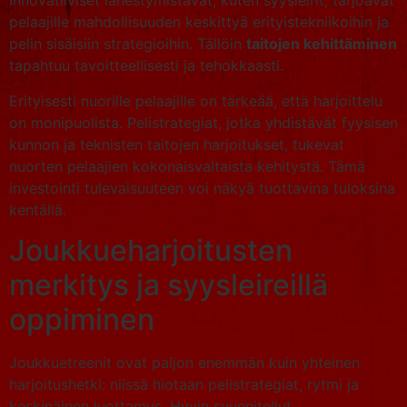
Innovatiiviset lähestymistavat, kuten syysleirit, tarjoavat
pelaajille mahdollisuuden keskittyä erityistekniikoihin ja
pelin sisäisiin strategioihin. Tällöin
taitojen kehittäminen
tapahtuu tavoitteellisesti ja tehokkaasti.
Erityisesti nuorille pelaajille on tärkeää, että harjoittelu
on monipuolista. Pelistrategiat, jotka yhdistävät fyysisen
kunnon ja teknisten taitojen harjoitukset, tukevat
nuorten pelaajien kokonaisvaltaista kehitystä. Tämä
investointi tulevaisuuteen voi näkyä tuottavina tuloksina
kentällä.
Joukkueharjoitusten
merkitys ja syysleireillä
oppiminen
Joukkuetreenit ovat paljon enemmän kuin yhteinen
harjoitushetki: niissä hiotaan pelistrategiat, rytmi ja
keskinäinen luottamus. Hyvin suunnitellut