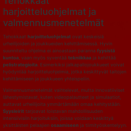
Tehokkaat
harjoitteluohjelmat ja
valmennusmenetelmät
Tehokkaat
harjoitteluohjelmat
ovat keskeisiä
urheilijoiden ja joukkueiden kehittämisessä. Hyvin
suunniteltu ohjelma ei ainoastaan paranna
fyysistä
kuntoa
, vaan myös syventää
tekniikkaa
ja kehittää
pelistrategioita
. Esimerkiksi jalkapallojoukkueet voivat
hyödyntää harjoitteluohjelmia, jotka keskittyvät taitojen
kehittämiseen ja joukkueen yhteispeliin.
Valmennusmenetelmät vaihtelevat, mutta innovatiiviset
lähestymistavat, kuten videopalautteet ja simulaatiot,
auttavat urheilijoita ymmärtämään omaa kehitystään.
Syysleirit
tarjoavat loistavan mahdollisuuden
intensiivisiin harjoituksiin, joissa voidaan keskittyä
yksittäisten pelaajien
osaamiseen
ja tiimityöskentelyyn.