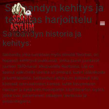
Salibandyn kehitys ja
tehokas harjoittelu
Salibandyn historia ja
kehitys
Salibandy, joka tunnetaan myös nimellä floorball, on
nopeasti kehittyvä joukkuelaji, jonka juuret juontavat
juureen 1970-luvun alkupuolelle Ruotsissa. Laji on
saanut vaikutteita useista eri peleistä, kuten jääkiekosta
ja kenttäpelistä. Salibandyn kehitys on kulkenut käsi
kädessä innovaatioiden kanssa, kuten kevyempien
mailojen ja kestävien muovipallon käyttöönoton myötä,
jotka ovat parantaneet pelaajien tekniikkaa ja
pelistrategioita.